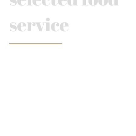
service
was sie von den seven saints erwarten können:
sorgfalt, termintreue, freude an tun und ehrliches
essen